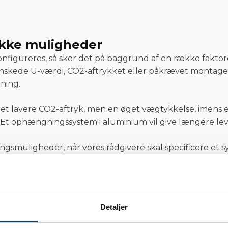
ikke muligheder
konfigureres, så sker det på baggrund af en række faktor
nskede U-værdi, CO2-aftrykket eller påkrævet montag
ning.
re et lavere CO2-aftryk, men en øget vægtykkelse, imens
ophængningssystem i aluminium vil give længere leveti
ngsmuligheder, når vores rådgivere skal specificere et
ng uden at miste fokus på det samlede billede og udtryk,
e for at finde frem til de vigtigste succeskriterier for ku
Detaljer
eres med vores banebrydende brandstop
Komproment Fi