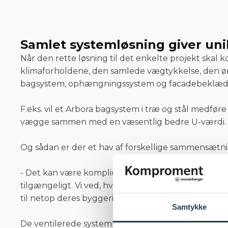
Samlet systemløsning giver un
Når den rette løsning til det enkelte projekt skal 
klimaforholdene, den samlede vægtykkelse, den ø
bagsystem, ophængningssystem og facadebeklæd
F.eks. vil et Arbora bagsystem i træ og stål medfø
vægge sammen med en væsentlig bedre U-værdi. Et 
Og sådan er der et hav af forskellige sammensætni
- Det kan være kompliceret at finde den rette løsni
tilgængeligt. Vi ved, hvilke spørgsmål, vi skal still
til netop deres byggeri, siger Janus Steenberg.
Samtykke
De ventilerede systemløsninger kan også kombin