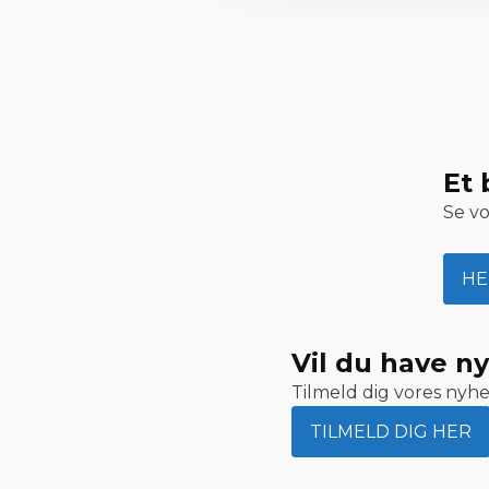
Et 
Se vo
HE
Vil du have n
Tilmeld dig vores nyh
TILMELD DIG HER