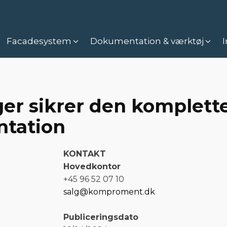
Facadesystem
Dokumentation & værktøj
I
r sikrer den komplette 
ntation
KONTAKT
Hovedkontor
+45 96 52 07 10
salg@komproment.dk
Publiceringsdato