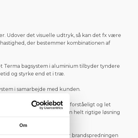
er. Udover det visuelle udtryk, så kan det fx være
ehastighed, der bestemmer kombinationen af
 et Terma bagsystem i aluminium tilbyder tyndere
d og styrke end et i træ.
 system i samarbejde med kunden.
 men vi prøver at gøre det forståeligt og let
nden, så vi kan sammensætte den helt rigtige løsning
Om
restop
, der effektivt stopper brandspredningen