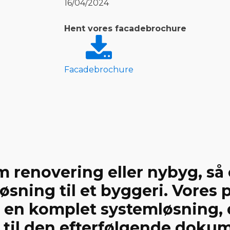
16/04/2024
Hent vores facadebrochure
Facadebrochure
m renovering eller nybyg, så
øsning til et byggeri. Vores
 en komplet systemløsning, d
 til den efterfølgende doku