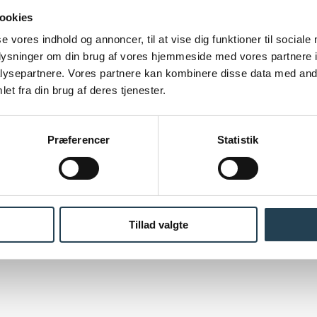
ningen ekspanderer og lukker hurtigt det ventilerede
ookies
e bag brandstoppet, så regnskærmens ventilation bibehold
se vores indhold og annoncer, til at vise dig funktioner til sociale
oplysninger om din brug af vores hjemmeside med vores partnere i
ysepartnere. Vores partnere kan kombinere disse data med andr
art helt frem til adskillelse
et fra din brug af deres tjenester.
okumentationen
er på plads hele vejen igennem projek
gør det nemmere at beregne facadens samlede miljøpåv
Præferencer
Statistik
dokumentation allerede i projekteringsfasen indeholde
nt sparringspartner for kunderne i hele processen, og vo
Tillad valgte
rojektet kan få fuld klarhed over omkostninger, kvalite