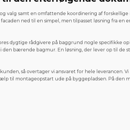
 og valg samt en omfattende koordinering af forskelli
aden ned til en simpel, men tilpasset løsning fra en en
kan vores dygtige rådgivere på baggrund nogle specifikke
i den bærende bagmur. En løsning, der lever op til de st
unden, så overtager vi ansvaret for hele leverancen. Vi s
hjælp til montageopstart ude på byggepladsen. På den