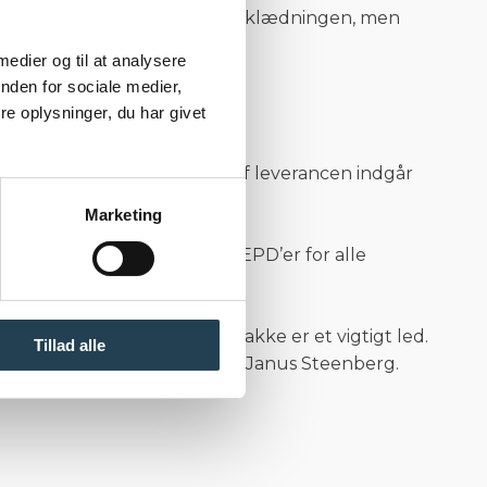
 hulrum helt ude ved facadebeklædningen, men
es.
 medier og til at analysere
nden for sociale medier,
e oplysninger, du har givet
tet. Som en integreret del af leverancen indgår
irkning.
Marketing
r den ETA-godkendelser og EPD’er for alle
res unikke dokumentationspakke er et vigtigt led.
Tillad alle
t og CO2-reduktion, afslutter Janus Steenberg.