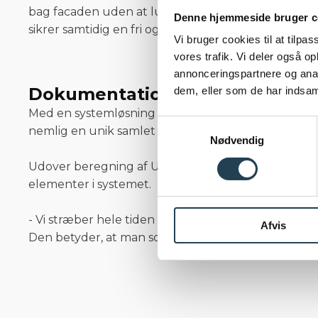
bag facaden uden at lukke for ventilationen. Løs
Denne hjemmeside bruger c
sikrer samtidig en fri og ubrudt ventilationsspalt
Vi bruger cookies til at tilpas
vores trafik. Vi deler også 
annonceringspartnere og anal
Dokumentationen på plads fra st
dem, eller som de har indsaml
Med en systemløsning får kunden tryghed for, at
d
Samtykkevalg
nemlig en unik samlet dokumentationspakke, der 
Nødvendig
Udover beregning af U-værdierne og den statiske 
elementer i systemet.
- Vi stræber hele tiden efter at være en transpare
Afvis
Den betyder, at man som kunde allerede tidligt i p