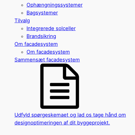
Ophængningssystemer
Bagsystemer
Tilvalg
Integrerede solceller
Brandsikring
Om facadesystem
Om facadesystem
Sammensæt facadesystem
Udfyld spørgeskemaet og lad os tage hånd om
designoptimeringen af dit byggeprojekt.