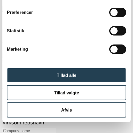
Priority
Præferencer
Tlf
Statistik
Tlf
Erhverv
Marketing
Titel
Tillad alle
honorifics
Tillad valgte
Billing information
Afvis
Virksomhedsnavn