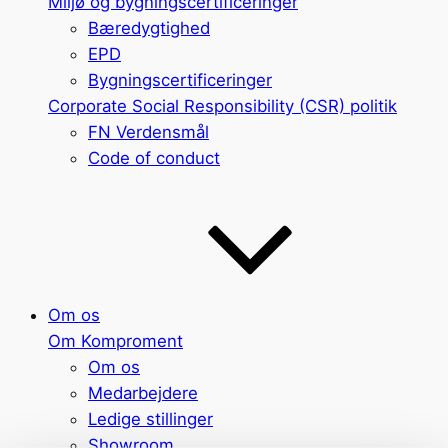
Miljø og bygningscertificeringer
Bæredygtighed
EPD
Bygningscertificeringer
Corporate Social Responsibility (CSR) politik
FN Verdensmål
Code of conduct
Om os
Om Komproment
Om os
Medarbejdere
Ledige stillinger
Showroom