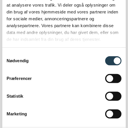
at analysere vores trafik. Vi deler også oplysninger om
Nyheder og presse
din brug af vores hjemmeside med vores partnere inden
Nyhedsartikler
for sociale medier, annonceringspartnere og
Presse
analysepartnere. Vores partnere kan kombinere disse
Tilmeld nyhedsbrev
data med andre oplysninger, du har givet dem, eller som
Prisliste 2023
de har indsamlet fra din brug af deres tjenester.
Samtykkevalg
Nødvendig
Presse
Præferencer
Komproment sætter kontakten til pressen højt.
Statistik
Vores marketingchef og PR-bureauet Perfekta PR er
klar til at hjælpe med indsigt i vores brand, produkter
Marketing
og bæredygtige initiativer - vores mål er at sikre, at du
som journalist hurtigt får adgang til relevante