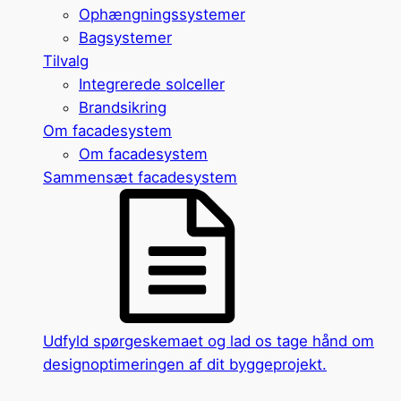
Ophængningssystemer
Bagsystemer
Tilvalg
Integrerede solceller
Brandsikring
Om facadesystem
Om facadesystem
Sammensæt facadesystem
Udfyld spørgeskemaet og lad os tage hånd om
designoptimeringen af dit byggeprojekt.