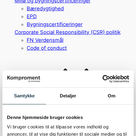
Miljø og bygningscertificeringer
Bæredygtighed
EPD
Bygningscertificeringer
Corporate Social Responsibility (CSR) politik
FN Verdensmål
Code of conduct
Om os
Samtykke
Detaljer
Om
Om Komproment
Om os
Denne hjemmeside bruger cookies
Medarbejdere
Ledige stillinger
Vi bruger cookies til at tilpasse vores indhold og
annoncer, til at vise dig funktioner til sociale medier og til
Showroom