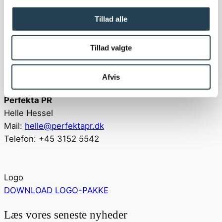
oplysninger og kvalificeret sparring.
Tillad alle
Skandinavisk Marketing Manager
Stine Blaaberg
Tillad valgte
Mail:
Stine.Blaaberg@egernsund.com
Telefon: +45 4128 3535
Afvis
Perfekta PR
Helle Hessel
Mail:
helle@perfektapr.dk
Telefon: +45 3152 5542
Logo
DOWNLOAD LOGO-PAKKE
Læs vores seneste nyheder