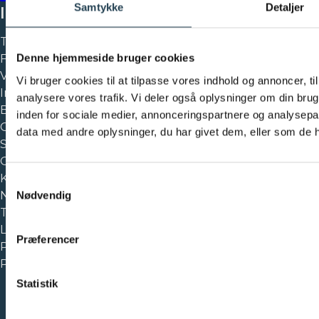
Samtykke
Detaljer
INFO
Tag
Denne hjemmeside bruger cookies
Facade
Værktøjer og dokumentation
Vi bruger cookies til at tilpasse vores indhold og annoncer, til 
Inspiration
analysere vores trafik. Vi deler også oplysninger om din br
Bæredygtighed
inden for sociale medier, annonceringspartnere og analysepa
Garantibevis
data med andre oplysninger, du har givet dem, eller som de ha
Salgs- og leveringsbetingelser
Om os
Kontakt os
Samtykkevalg
Nødvendig
Nyheder og blogs
Tilmeld nyhedsbrev
Ledige stillinger
Præferencer
Presse
Persondatapolitik
Statistik