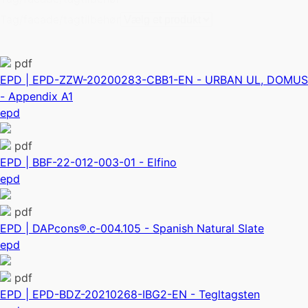
Tag/facade/tagtilbehør
pdf
EPD | EPD-ZZW-20200283-CBB1-EN - URBAN UL, DOMUS
- Appendix A1
epd
pdf
EPD | BBF-22-012-003-01 - Elfino
epd
pdf
EPD | DAPcons®.c-004.105 - Spanish Natural Slate
epd
pdf
EPD | EPD-BDZ-20210268-IBG2-EN - Tegltagsten