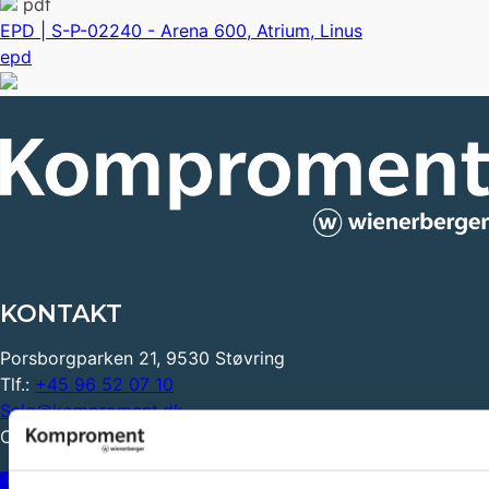
pdf
EPD | S-P-02240 - Arena 600, Atrium, Linus
epd
KONTAKT
Porsborgparken 21, 9530 Støvring
Tlf.:
+45 96 52 07 10
Salg@komproment.dk
CVR: 25043499