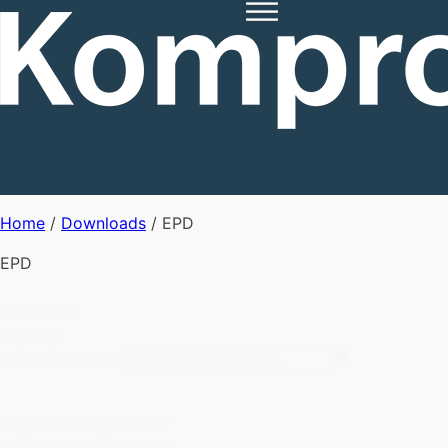
Home
/
Downloads
/
EPD
EPD
Download
søgning
Search content
Tag/facade/tagtilbehør
Tag/facade/tagtilbehør