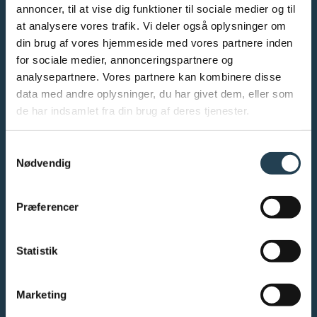
annoncer, til at vise dig funktioner til sociale medier og til
at analysere vores trafik. Vi deler også oplysninger om
INFO
din brug af vores hjemmeside med vores partnere inden
for sociale medier, annonceringspartnere og
Tag
analysepartnere. Vores partnere kan kombinere disse
Facade
data med andre oplysninger, du har givet dem, eller som
Værktøjer og dokumentation
de har indsamlet fra din brug af deres tjenester.
Inspiration
Bæredygtighed
Samtykkevalg
Garantibevis
Nødvendig
Salgs- og leveringsbetingelser
Om os
Kontakt os
Præferencer
Nyheder og blogs
Tilmeld nyhedsbrev
Statistik
Ledige stillinger
Presse
Persondatapolitik
Marketing