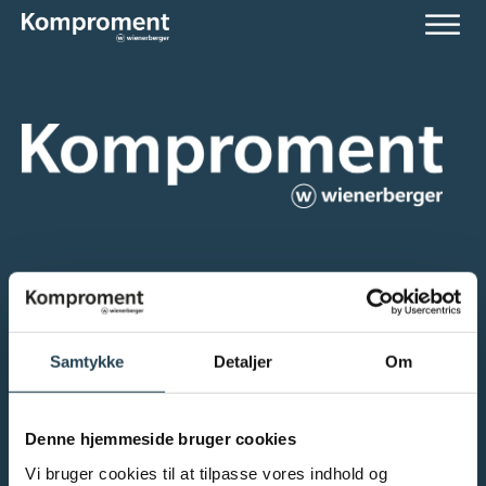
KONTAKT
Samtykke
Detaljer
Om
Porsborgparken 21, 9530 Støvring
Tlf.:
+45 96 52 07 10
Salg@komproment.dk
Denne hjemmeside bruger cookies
CVR: 25043499
Vi bruger cookies til at tilpasse vores indhold og