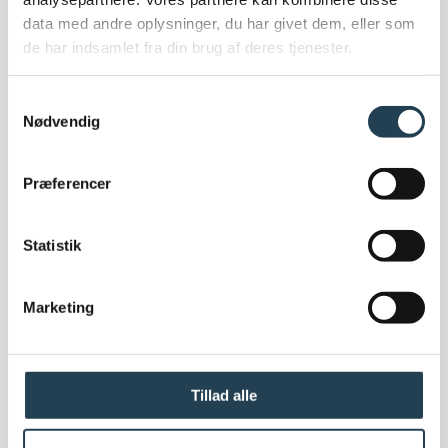
Miljø og bygningscertificeringer
data med andre oplysninger, du har givet dem, eller som
Bæredygtighed
de har indsamlet fra din brug af deres tjenester.
EPD
Bygningscertificeringer
Samtykkevalg
Corporate Social Responsibility (CSR) politik
Nødvendig
FN Verdensmål
Code of conduct
Præferencer
Statistik
Marketing
Om os
Om Komproment
Om os
Medarbejdere
Tillad alle
Ledige stillinger
Showroom