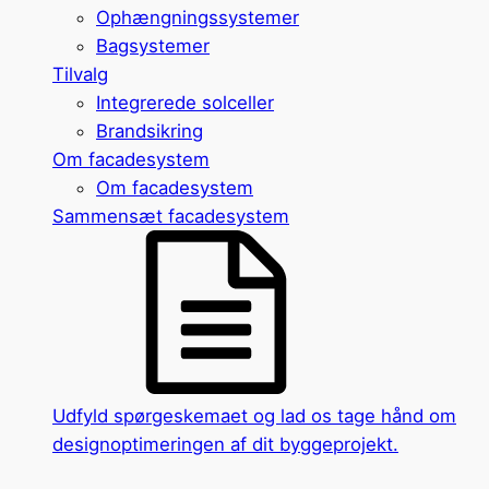
Ophængningssystemer
Bagsystemer
Tilvalg
Integrerede solceller
Brandsikring
Om facadesystem
Om facadesystem
Sammensæt facadesystem
Udfyld spørgeskemaet og lad os tage hånd om
designoptimeringen af dit byggeprojekt.