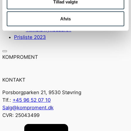
Tillad valgte
Nyheder og presse
Nyhedsartikler
Afvis
Presse
Tilmeld nyhedsbrev
Prisliste 2023
KOMPROMENT
KONTAKT
Porsborgparken 21, 9530 Støvring
Tlf.:
+45 96 52 07 10
Salg@komproment.dk
CVR: 25043499