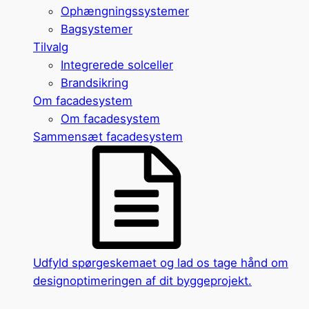
Ophængningssystemer
Bagsystemer
Tilvalg
Integrerede solceller
Brandsikring
Om facadesystem
Om facadesystem
Sammensæt facadesystem
Udfyld spørgeskemaet og lad os tage hånd om
designoptimeringen af dit byggeprojekt.