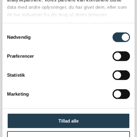
Miljø og bygningscertificeringer
data med andre oplysninger, du har givet dem, eller som
Bæredygtighed
de har indsamlet fra din brug af deres tjenester.
EPD
Bygningscertificeringer
Samtykkevalg
Corporate Social Responsibility (CSR) politik
Nødvendig
FN Verdensmål
Code of conduct
Præferencer
Statistik
Marketing
Om os
Om Komproment
Om os
Medarbejdere
Tillad alle
Ledige stillinger
Showroom