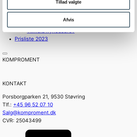
Tillad valgte
Nyheder og presse
Nyhedsartikler
Afvis
Presse
Tilmeld nyhedsbrev
Prisliste 2023
KOMPROMENT
KONTAKT
Porsborgparken 21, 9530 Støvring
Tlf.:
+45 96 52 07 10
Salg@komproment.dk
CVR: 25043499