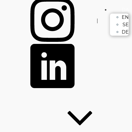
DA
EN
|
SE
DE