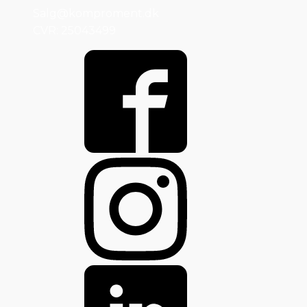
Salg@komproment.dk
CVR: 25043499