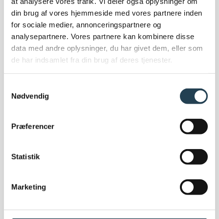
at analysere vores trafik. Vi deler også oplysninger om
EPD
din brug af vores hjemmeside med vores partnere inden
Bygningscertificeringer
for sociale medier, annonceringspartnere og
Corporate Social Responsibility
analysepartnere. Vores partnere kan kombinere disse
(CSR) politik
data med andre oplysninger, du har givet dem, eller som
FN Verdensmål
de har indsamlet fra din brug af deres tjenester.
Code of conduct
Samtykkevalg
Nødvendig
Præferencer
Om os
Statistik
Om Komproment
Om os
Medarbejdere
Marketing
Ledige stillinger
Showroom