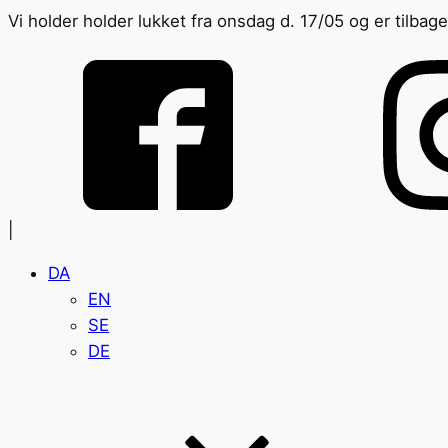
Vi holder holder lukket fra onsdag d. 17/05 og er tilba
|
DA
EN
SE
DE