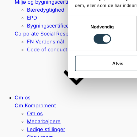
Miljø og bygningscertificeringer
dem, eller som de har indsaml
Bæredygtighed
EPD
Samtykkevalg
Bygningscertificeringer
Nødvendig
Corporate Social Responsibility (CSR) politik
FN Verdensmål
Code of conduct
Afvis
Om os
Om Komproment
Om os
Medarbejdere
Ledige stillinger