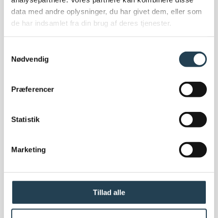
Miljø og bygningscertificeringer
data med andre oplysninger, du har givet dem, eller som
Bæredygtighed
de har indsamlet fra din brug af deres tjenester.
EPD
Bygningscertificeringer
Samtykkevalg
Corporate Social Responsibility (CSR) politik
Nødvendig
FN Verdensmål
Code of conduct
Præferencer
Statistik
Marketing
Om os
Om Komproment
Om os
Medarbejdere
Tillad alle
Ledige stillinger
Showroom