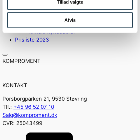
Tillad valgte
Nyheder og presse
Nyhedsartikler
Afvis
Presse
Tilmeld nyhedsbrev
Prisliste 2023
KOMPROMENT
KONTAKT
Porsborgparken 21, 9530 Støvring
Tlf.:
+45 96 52 07 10
Salg@komproment.dk
CVR: 25043499