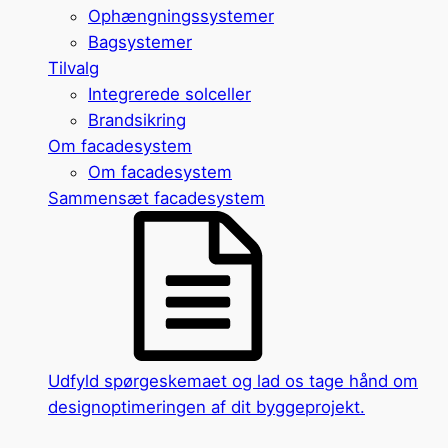
Ophængningssystemer
Bagsystemer
Tilvalg
Integrerede solceller
Brandsikring
Om facadesystem
Om facadesystem
Sammensæt facadesystem
Udfyld spørgeskemaet og lad os tage hånd om
designoptimeringen af dit byggeprojekt.