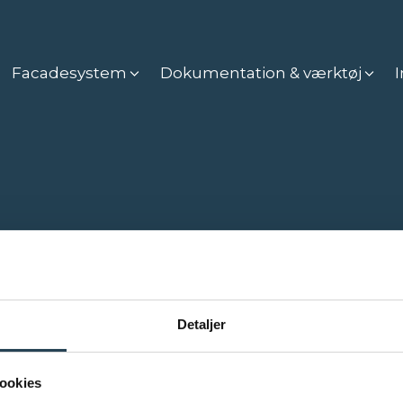
Facadesystem
Dokumentation & værktøj
I
INFO
Tag
Detaljer
Facade
Værktøjer og dokumentation
Inspiration
ookies
Bæredygtighed