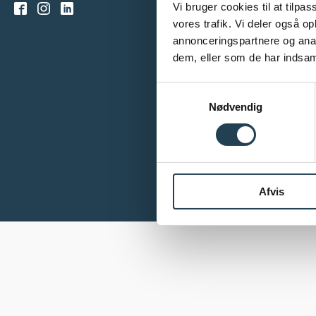
Vi bruger cookies til at tilpas
vores trafik. Vi deler også 
annonceringspartnere og anal
dem, eller som de har indsaml
Samtykkevalg
Nødvendig
Afvis