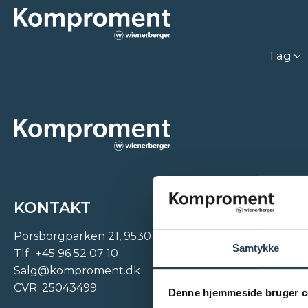
Tag
KONTAKT
Porsborgparken 21, 9530 Støvring
Samtykke
Tlf.:
+45 96 52 07 10
Salg@komproment.dk
CVR: 25043499
Denne hjemmeside bruger c