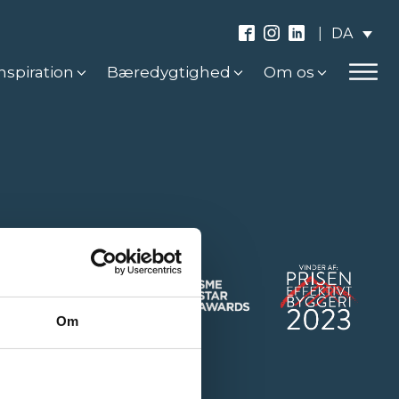
DA
|
nspiration
Bæredygtighed
Om os
Om