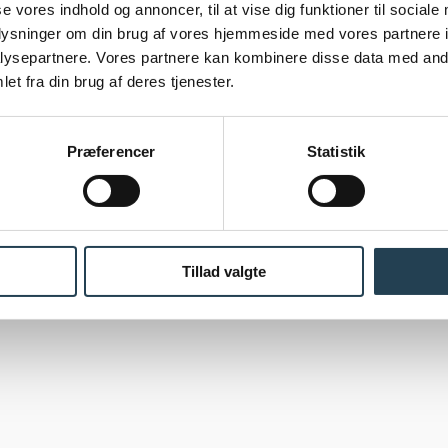
se vores indhold og annoncer, til at vise dig funktioner til sociale
Garantibevis
oplysninger om din brug af vores hjemmeside med vores partnere i
Salgs- og leveringsbetingelser
ysepartnere. Vores partnere kan kombinere disse data med andr
Om os
et fra din brug af deres tjenester.
Kontakt os
Nyheder og blogs
Tilmeld nyhedsbrev
Præferencer
Statistik
Ledige stillinger
Presse
Persondatapolitik
Tillad valgte