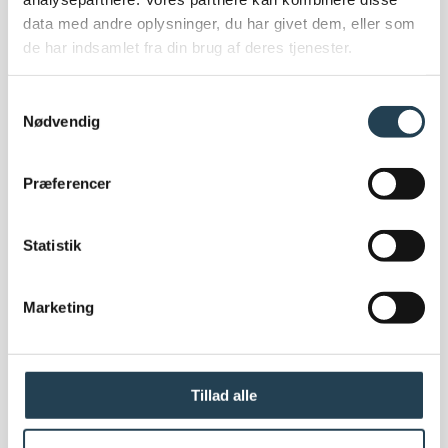
Miljø og bygningscertificeringer
data med andre oplysninger, du har givet dem, eller som
Bæredygtighed
de har indsamlet fra din brug af deres tjenester.
EPD
Bygningscertificeringer
Samtykkevalg
Corporate Social Responsibility (CSR) politik
Nødvendig
FN Verdensmål
Code of conduct
Præferencer
Statistik
Marketing
Om os
Om Komproment
Om os
Medarbejdere
Tillad alle
Ledige stillinger
Showroom