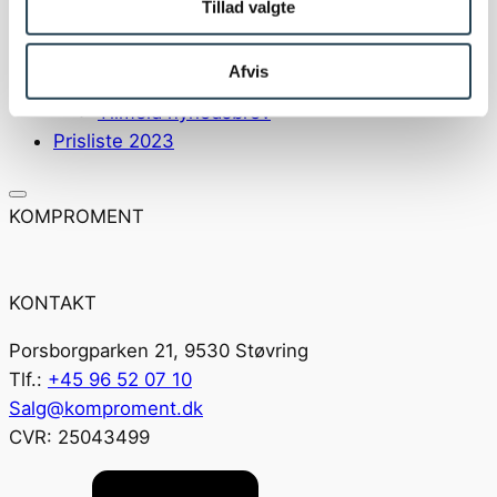
Tillad valgte
Nyheder og presse
Nyhedsartikler
Afvis
Presse
Tilmeld nyhedsbrev
Prisliste 2023
KOMPROMENT
KONTAKT
Porsborgparken 21, 9530 Støvring
Tlf.:
+45 96 52 07 10
Salg@komproment.dk
CVR: 25043499