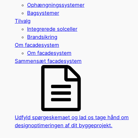
Ophængningssystemer
Bagsystemer
Tilvalg
Integrerede solceller
Brandsikring
Om facadesystem
Om facadesystem
Sammensæt facadesystem
Udfyld spørgeskemaet og lad os tage hånd om
designoptimeringen af dit byggeprojekt.