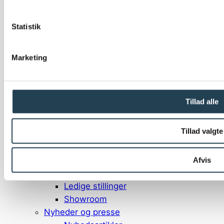
Detaljevejledning
EPD
Statistik
Teksturer
CO₂-beregner
Inspiration
Marketing
Referencer
Bæredygtighed
Bæredygtighed
Tillad alle
EPD
Certificeringer
Tillad valgte
Om os
Komproment
Om os
Afvis
Medarbejdere
Ledige stillinger
Showroom
Nyheder og presse