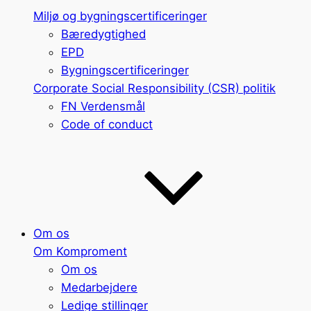
Miljø og bygningscertificeringer
Bæredygtighed
EPD
Bygningscertificeringer
Corporate Social Responsibility (CSR) politik
FN Verdensmål
Code of conduct
Om os
Om Komproment
Om os
Medarbejdere
Ledige stillinger