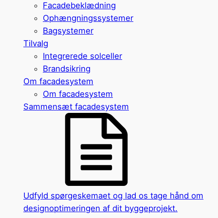
Facadebeklædning
Ophængningssystemer
Bagsystemer
Tilvalg
Integrerede solceller
Brandsikring
Om facadesystem
Om facadesystem
Sammensæt facadesystem
Udfyld spørgeskemaet og lad os tage hånd om
designoptimeringen af dit byggeprojekt.