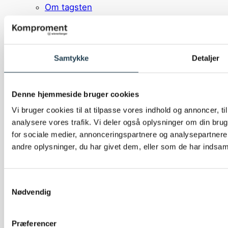
Om tagsten
Tegl
Naturskifer
Betontagsten
Samtykke
Detaljer
Integrerede solceller
Undertag og tilbehør
Facadesystem
Denne hjemmeside bruger cookies
Om facadebeklædning
Vi bruger cookies til at tilpasse vores indhold og annoncer, til 
Facadebeklædning
analysere vores trafik. Vi deler også oplysninger om din br
Ophængningssystemer
for sociale medier, annonceringspartnere og analysepartner
Bagsystemer
andre oplysninger, du har givet dem, eller som de har indsamle
Integrerede solceller
Brandstop
Dokumentation
Samtykkevalg
Dokumentation
Nødvendig
Brochurer
Datablad
Præferencer