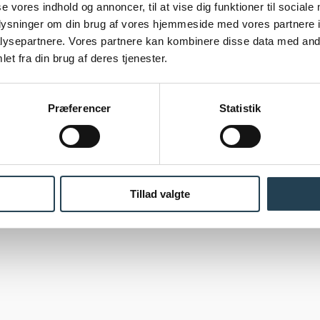
se vores indhold og annoncer, til at vise dig funktioner til sociale
Garantibevis
oplysninger om din brug af vores hjemmeside med vores partnere i
Salgs- og leveringsbetingelser
ysepartnere. Vores partnere kan kombinere disse data med andr
Om os
et fra din brug af deres tjenester.
Kontakt os
Nyheder og blogs
Tilmeld nyhedsbrev
Præferencer
Statistik
Ledige stillinger
Presse
Persondatapolitik
Tillad valgte