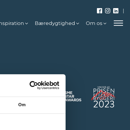
|
nspiration
Bæredygtighed
Om os
Om