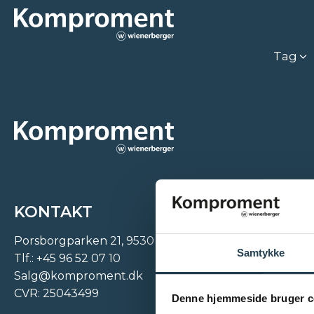
Tag
KONTAKT
Porsborgparken 21, 9530 Støvring
Samtykke
Tlf.:
+45 96 52 07 10
Salg@komproment.dk
CVR: 25043499
Denne hjemmeside bruger c