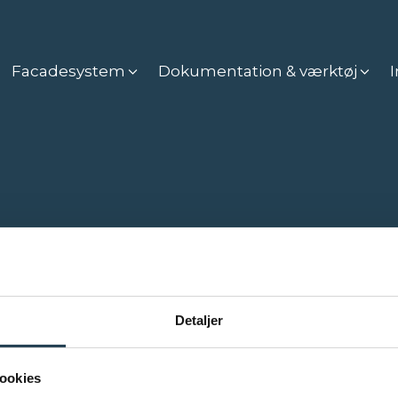
Facadesystem
Dokumentation & værktøj
I
INFO
Tag
Detaljer
Facade
Værktøjer og dokumentation
Inspiration
ookies
Bæredygtighed