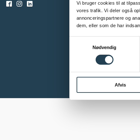
Vi bruger cookies til at tilpas
vores trafik. Vi deler også 
annonceringspartnere og anal
dem, eller som de har indsaml
Samtykkevalg
Nødvendig
Afvis