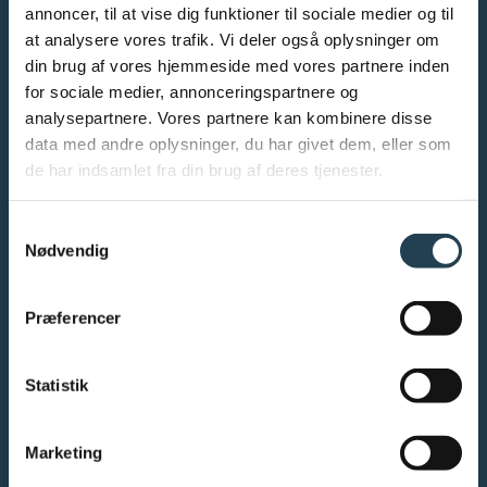
annoncer, til at vise dig funktioner til sociale medier og til
at analysere vores trafik. Vi deler også oplysninger om
INFO
din brug af vores hjemmeside med vores partnere inden
for sociale medier, annonceringspartnere og
Tag
analysepartnere. Vores partnere kan kombinere disse
Facade
data med andre oplysninger, du har givet dem, eller som
Værktøjer og dokumentation
de har indsamlet fra din brug af deres tjenester.
Inspiration
Bæredygtighed
Samtykkevalg
Garantibevis
Nødvendig
Salgs- og leveringsbetingelser
Om os
Kontakt os
Præferencer
Nyheder og blogs
Tilmeld nyhedsbrev
Statistik
Ledige stillinger
Presse
Persondatapolitik
Marketing