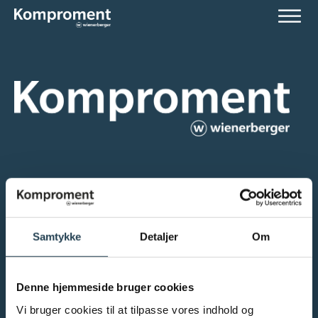
KONTAKT
Samtykke
Detaljer
Om
Porsborgparken 21, 9530 Støvring
Tlf.:
+45 96 52 07 10
Salg@komproment.dk
Denne hjemmeside bruger cookies
CVR: 25043499
Vi bruger cookies til at tilpasse vores indhold og