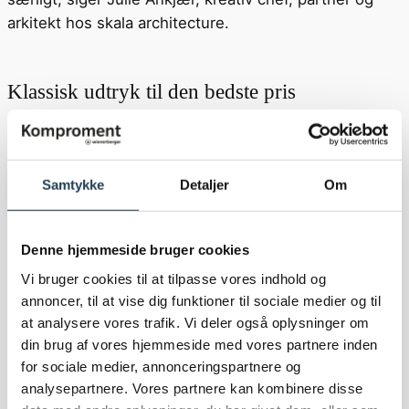
arkitekt hos skala architecture.
Klassisk udtryk til den bedste pris
Taget er husets femte facade og en bygningsdel, der
sjældent bliver udskiftet. Derfor spiller det en
afgørende rolle for bygningens samlede udtryk de
Samtykke
Detaljer
Om
næste mange år. Kvalitet bør være i fokus, da taget er
en langsigtet investering, hvor det rette valg både
Denne hjemmeside bruger cookies
løfter bygningens udseende og sikrer holdbarhed i
Vi bruger cookies til at tilpasse vores indhold og
mange år.
annoncer, til at vise dig funktioner til sociale medier og til
at analysere vores trafik. Vi deler også oplysninger om
- Det er vigtigt at gøre sig nogle overvejelser over,
din brug af vores hjemmeside med vores partnere inden
hvilken type tagsten man lægger på taget. Der skal
for sociale medier, annonceringspartnere og
være synergi mellem behov, vedligehold, æstetik og
analysepartnere. Vores partnere kan kombinere disse
økonomi. Med de tagløsninger, vi har i sortimentet, er