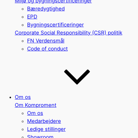
Miljø og bygningscertificeringer
Bæredygtighed
EPD
Bygningscertificeringer
Corporate Social Responsibility (CSR) politik
FN Verdensmål
Code of conduct
Om os
Om Komproment
Om os
Medarbejdere
Ledige stillinger
Showroom