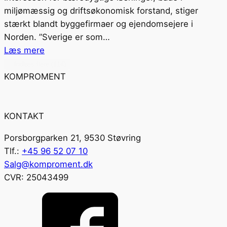
miljømæssig og driftsøkonomisk forstand, stiger
stærkt blandt byggefirmaer og ejendomsejere i
Norden. ”Sverige er som…
Læs mere
...Indlæs flere (114)
KOMPROMENT
KONTAKT
Porsborgparken 21, 9530 Støvring
Tlf.:
+45 96 52 07 10
Salg@komproment.dk
CVR: 25043499