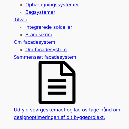
Ophængningssystemer
Bagsystemer
Tilvalg
Integrerede solceller
Brandsikring
Om facadesystem
Om facadesystem
Sammensæt facadesystem
Udfyld spørgeskemaet og lad os tage hånd om
designoptimeringen af dit byggeprojekt.