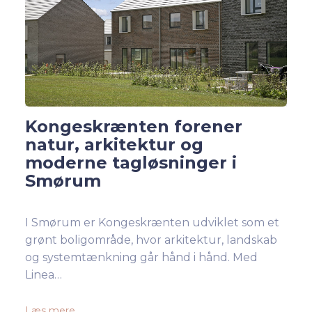
Kongeskrænten forener
natur, arkitektur og
moderne tagløsninger i
Smørum
I Smørum er Kongeskrænten udviklet som et
grønt boligområde, hvor arkitektur, landskab
og systemtænkning går hånd i hånd. Med
Linea…
Læs mere