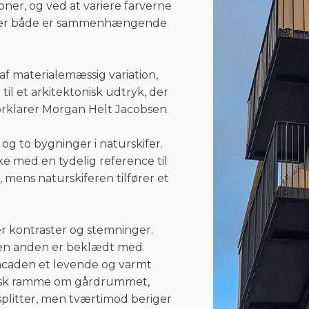
ner, og ved at variere farverne
, der både er sammenhængende
af materialemæssig variation,
til et arkitektonisk udtryk, der
forklarer Morgan Helt Jacobsen.
og to bygninger i naturskifer.
ke med en tydelig reference til
mens naturskiferen tilfører et
er kontraster og stemninger.
r den anden er beklædt med
facaden et levende og varmt
nisk ramme om gårdrummet,
splitter, men tværtimod beriger