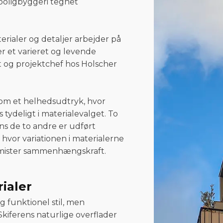
 boligbyggeri tegnet
erialer og detaljer arbejder på
r et varieret og levende
t og projektchef hos Holscher
 om et helhedsudtryk, hvor
tydeligt i materialevalget. To
ns de to andre er udført
 hvor variationen i materialerne
t mister sammenhængskraft.
ialer
g funktionel stil, men
 Skiferens naturlige overflader