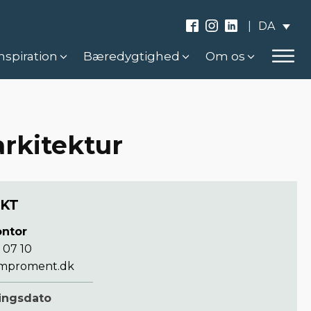
DA
|
nspiration
Bæredygtighed
Om os
rkitektur
KT
ntor
 07 10
mproment.dk
ringsdato