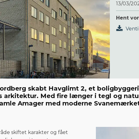
13/03/20
Hent vo
Vent
rdberg skabt Havglimt 2, et boligbyggeri, 
arkitektur. Med fire længer i tegl og natu
 gamle Amager med moderne Svanemærket b
åde skiftet karakter og fået