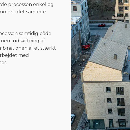
orde processen enkel og
sammen i det samlede
cessen samtidig både
r nem udskiftning af
ombinationen af et stærkt
arbejdet med
ces.