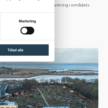
limt 2 både en tydelig forankring i områdets
kitektonisk udtryk.
Marketing
Tillad alle