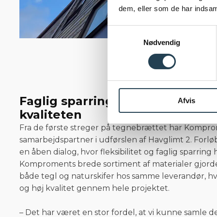
dem, eller som de har indsaml
Samtykkevalg
Nødvendig
Faglig sparring og bredt sortim
Afvis
kvaliteten
Fra de første streger på tegnebrættet har Kompr
samarbejdspartner i udførslen af Havglimt 2. Forl
en åben dialog, hvor fleksibilitet og faglig sparring
Komproments brede sortiment af materialer gjorde
både tegl og naturskifer hos samme leverandør, hvi
og høj kvalitet gennem hele projektet.
– Det har været en stor fordel, at vi kunne samle d