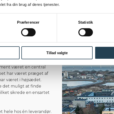
et fra din brug af deres tjenester.
På den måde rummer Havg
historie og et moderne ar
Præferencer
Statistik
ent sikrede
Tillad valgte
oment været en central
øbet har været præget af
 har været i højsædet.
 det muligt at finde
lket sikrede en ensartet
et hele hos én leverandør.