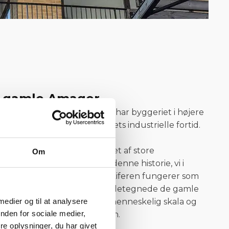
et gamle Amager
eder tankerne mod kysten, har byggeriet i højere
 det gamle Amager og områdets industrielle fortid.
rbanen var tidligere præget af store
Om
områder, og det var netop denne historie, vi i
 ønskede at spejle. Naturskiferen fungerer som
f de lette materialer, der kendetegnede de gamle
 medier og til at analysere
ens varme toner tilfører en menneskelig skala og
nden for sociale medier,
, siger Morgan Helt Jacobsen.
e oplysninger, du har givet