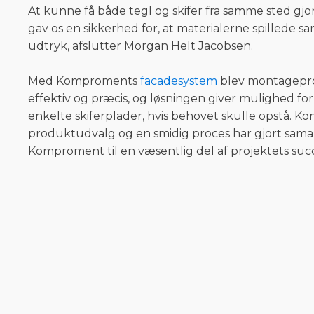
At kunne få både tegl og skifer fra samme sted gj
gav os en sikkerhed for, at materialerne spillede 
udtryk, afslutter Morgan Helt Jacobsen.
Med Komproments
facadesystem
blev montagepro
effektiv og præcis, og løsningen giver mulighed fo
enkelte skiferplader, hvis behovet skulle opstå. K
produktudvalg og en smidig proces har gjort sam
Komproment til en væsentlig del af projektets suc