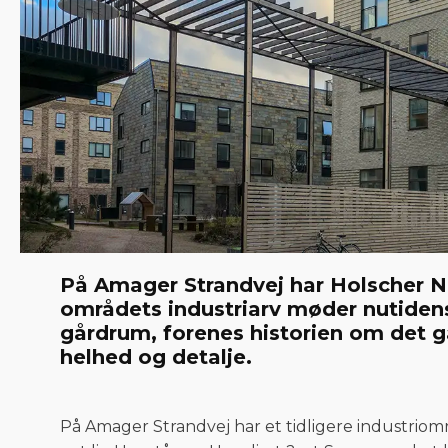
På Amager Strandvej har Holscher No
områdets industriarv møder nutidens 
gårdrum, forenes historien om det
helhed og detalje.
På Amager Strandvej har et tidligere industriomr