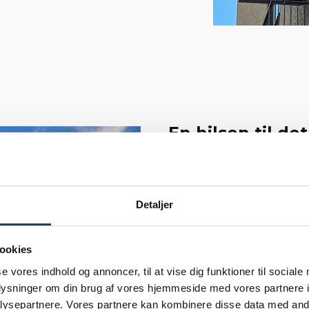
En hilsen til d
Selvom navnet Havglimt l
grad fundet inspiration i
– Området omkring Amage
Detaljer
lagerbygninger og fabriks
samarbejde med bygherre
ookies
en nutidig fortolkning a
se vores indhold og annoncer, til at vise dig funktioner til sociale
industrihaller, mens tegl
oplysninger om din brug af vores hjemmeside med vores partnere i
en boligvenlig atmosfære
ysepartnere. Vores partnere kan kombinere disse data med andr