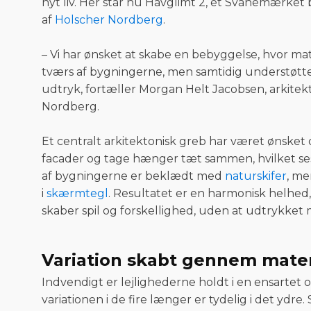
nyt liv. Her står nu Havglimt 2, et Svanemærket
af
Holscher Nordberg
.
– Vi har ønsket at skabe en bebyggelse, hvor mat
tværs af bygningerne, men samtidig understøtte
udtryk, fortæller Morgan Helt Jacobsen, arkitek
Nordberg.
Et centralt arkitektonisk greb har været ønsket
facader og tage hænger tæt sammen, hvilket ses 
af bygningerne er beklædt med
naturskifer
, me
i
skærmtegl
. Resultatet er en harmonisk helhed,
skaber spil og forskellighed, uden at udtrykke
Variation skabt gennem mater
Indvendigt er lejlighederne holdt i en ensartet o
variationen i de fire længer er tydelig i det ydre.