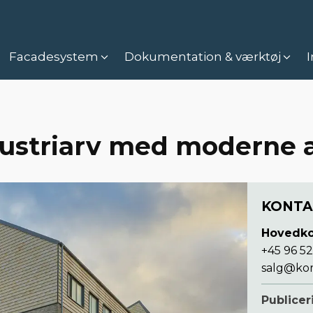
Facadesystem
Dokumentation & værktøj
I
dustriarv med moderne a
KONTA
Hovedko
+45 96 52
salg@ko
Publice