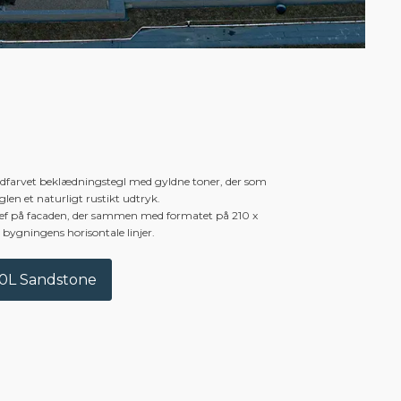
ndfarvet beklædningstegl med gyldne toner, der som
glen et naturligt rustikt udtryk.
relief på facaden, der sammen med formatet på 210 x
bygningens horisontale linjer.
0L Sandstone