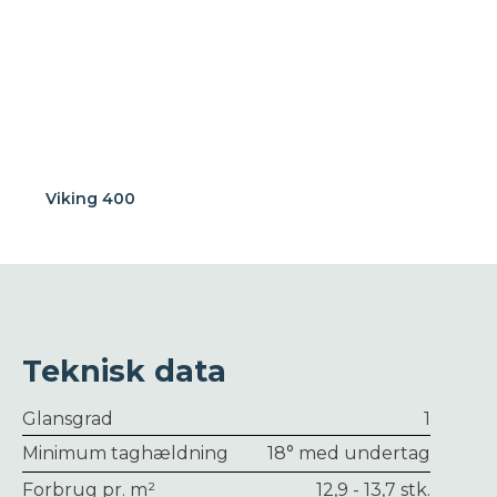
Viking 400
Teknisk data
Glansgrad
1
Minimum taghældning
18° med undertag
Forbrug pr. m²
12,9 - 13,7 stk.