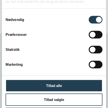
de har indsamlet fra din brug af deres tjenester.
Samtykkevalg
Nødvendig
Præferencer
Statistik
NATURRØD
Cavus 13
Marketing
Cavus 13 tagstenen er en dyb falstagsten, som
Tillad alle
ligner de gamle kendte tagsten. Udover at
bevare bygningernes visuelle fremtoning giver
Cavus 13 tagstenen et smukt vingestens-agtigt
Tillad valgte
resultat med optimalt lys- og skyggespil på taget,