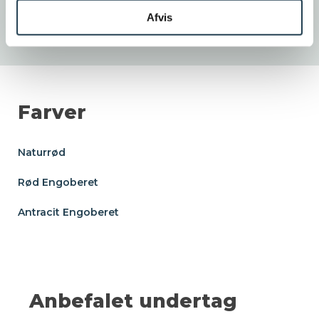
som gør det muligt at bevare det tiltænkte
Afvis
udtryk.
Farver
Naturrød
Rød Engoberet
Antracit Engoberet
Anbefalet undertag