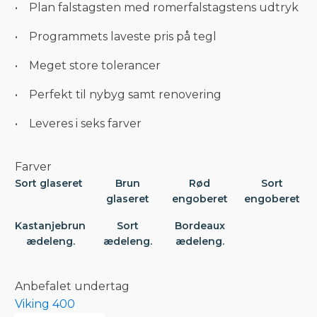
• Plan falstagsten med romerfalstagstens udtryk
• Programmets laveste pris på tegl
• Meget store tolerancer
• Perfekt til nybyg samt renovering
• Leveres i seks farver
Farver
Sort glaseret
Brun
Rød
Sort
glaseret
engoberet
engoberet
Kastanjebrun
Sort
Bordeaux
ædeleng.
ædeleng.
ædeleng.
Anbefalet undertag
Viking 400