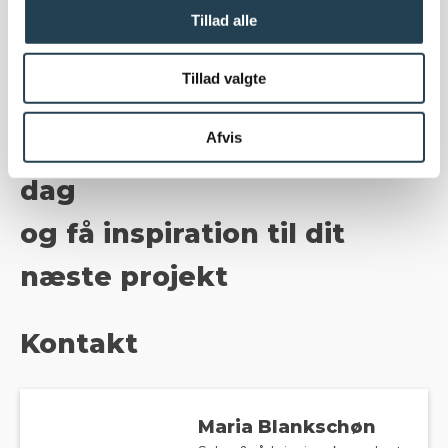
Tillad alle
Tillad valgte
Afvis
Hent vores tagbrochure i
dag
og få inspiration til dit
næste projekt
Kontakt
Maria Blankschøn