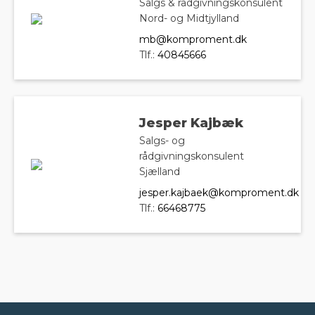
Salgs & rådgivningskonsulent
Nord- og Midtjylland
mb@komproment.dk
Tlf.:
40845666
Jesper Kajbæk
Salgs- og
rådgivningskonsulent
Sjælland
jesper.kajbaek@komproment.dk
Tlf.:
66468775