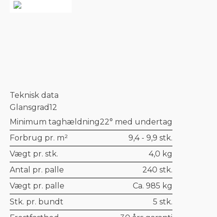
Teknisk data
Glansgrad
12
Minimum taghældning
22° med undertag
Forbrug pr. m²
9,4 - 9,9 stk.
Vægt pr. stk.
4,0 kg
Antal pr. palle
240 stk.
Vægt pr. palle
Ca. 985 kg
Stk. pr. bundt
5 stk.