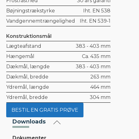
Frostfasthed
30 års garanti
Bøjningstrækstyrke
Iht. EN 538
Vandgennemtrængelighed
Iht. EN 539-1
Konstruktionsmål
Lægteafstand
383 - 403 mm
Hængemål
Ca. 435 mm
Dækmål, længde
383 - 403 mm
Dækmål, bredde
263 mm
Ydremål, længde
464 mm
Ydremål, bredde
304 mm
BESTIL EN GRATIS PRØVE
Downloads
Dokumenter