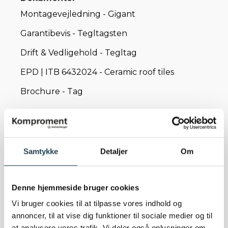
Montagevejledning - Gigant
Garantibevis - Tegltagsten
Drift & Vedligehold - Tegltag
EPD | ITB 6432024 - Ceramic roof tiles
Brochure - Tag
Samtykke
Detaljer
Om
Denne hjemmeside bruger cookies
Relaterede indlæg
Vi bruger cookies til at tilpasse vores indhold og
Kongeskrænten forener natur, arkitektur og
annoncer, til at vise dig funktioner til sociale medier og til
moderne tagløsninger i Smørum
at analysere vores trafik. Vi deler også oplysninger om