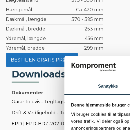
Lægteafstand
375 - 390 mm
Hængemål
Ca. 420 mm
Dækmål, længde
370 - 395 mm
Dækmål, bredde
253 mm
Ydremål, længde
456 mm
Ydremål, bredde
299 mm
BESTIL EN GRATIS PRØVE
Downloads
Samtykke
Dokumenter
Garantibevis - Tegltagsten
Denne hjemmeside bruger c
Drift & Vedligehold - Tegltag
Vi bruger cookies til at tilpas
vores trafik. Vi deler også 
EPD | EPD-BDZ-20210268-IBG2-EN - Tegltagsten
annonceringspartnere og anal