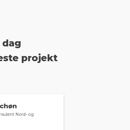
i dag
næste projekt
schøn
nsulent Nord- og