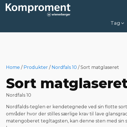
Tag
Home
/
Produkter
/
Nordfals 10
/
Sort matglaseret
Sort matglasere
Nordfals 10
Nordfalds-teglen er kendetegnede ved sin flotte sort
områder hvor der stilles særlige krav til lave glansg
matengoberet tegltagsten, kan denne sten med sin 