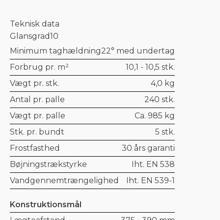
Teknisk data
Glansgrad
10
Minimum taghældning
22° med undertag
Forbrug pr. m²
10,1 - 10,5 stk.
Vægt pr. stk.
4,0 kg
Antal pr. palle
240 stk.
Vægt pr. palle
Ca. 985 kg
Stk. pr. bundt
5 stk.
Frostfasthed
30 års garanti
Bøjningstrækstyrke
Iht. EN 538
Vandgennemtrængelighed
Iht. EN 539-1
Konstruktionsmål