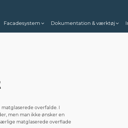
Facadesystem
Dokumentation & værktøj
I
t
 matglaserede overfalde. I
rader, men man ikke ønsker en
særlige matglaserede overflade