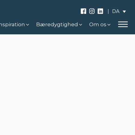
DA
|
nspiration
Bæredygtighed
Om os