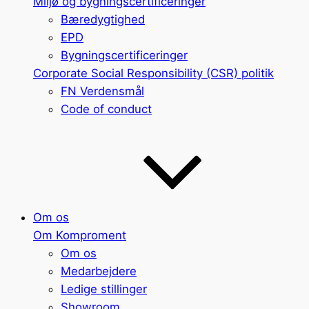
Miljø og bygningscertificeringer
Bæredygtighed
EPD
Bygningscertificeringer
Corporate Social Responsibility (CSR) politik
FN Verdensmål
Code of conduct
Om os
Om Komproment
Om os
Medarbejdere
Ledige stillinger
Showroom