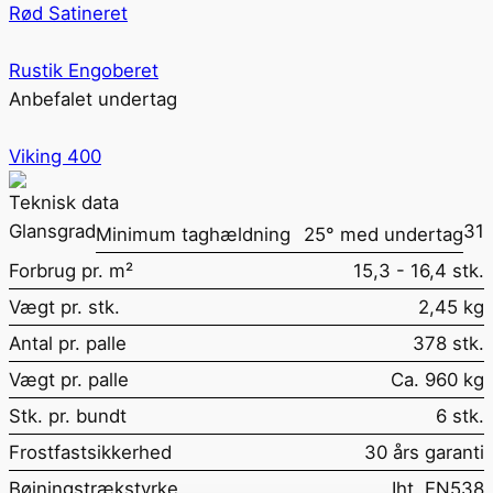
Rød Satineret
Rustik Engoberet
Anbefalet undertag
Viking 400
Teknisk data
Glansgrad
31
Minimum taghældning
25° med undertag
Forbrug pr. m²
15,3 - 16,4 stk.
Vægt pr. stk.
2,45 kg
Antal pr. palle
378 stk.
Vægt pr. palle
Ca. 960 kg
Stk. pr. bundt
6 stk.
Frostfastsikkerhed
30 års garanti
Bøjningstrækstyrke
Iht. EN538