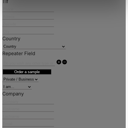
Tlf
Country
Repeater Field
Order a sample
Company