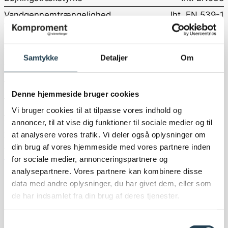
Vandgennemtrængelighed
Iht. EN 539-1
Konstruktionsmål
Lægteafstand
305 - 320 mm
Samtykke
Detaljer
Om
Hængemål
Ca. 350 mm
Dækmål, længde
305 - 320 mm
Denne hjemmeside bruger cookies
Dækmål, bredde
200 - 204 mm
Vi bruger cookies til at tilpasse vores indhold og
annoncer, til at vise dig funktioner til sociale medier og til
Ydremål, længde
382 mm
at analysere vores trafik. Vi deler også oplysninger om
Ydremål, bredde
256 mm
din brug af vores hjemmeside med vores partnere inden
BESTIL EN GRATIS PRØVE
for sociale medier, annonceringspartnere og
Downloads
analysepartnere. Vores partnere kan kombinere disse
data med andre oplysninger, du har givet dem, eller som
de har indsamlet fra din brug af deres tjenester.
Samtykkevalg