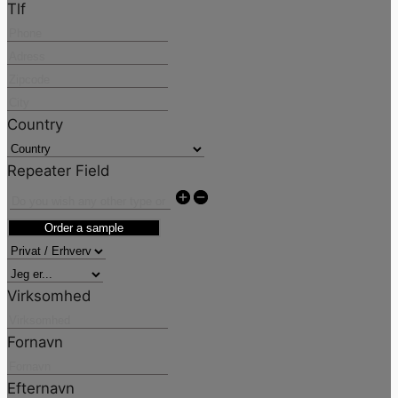
Tlf
Country
Repeater Field
Order a sample
Virksomhed
Fornavn
Efternavn