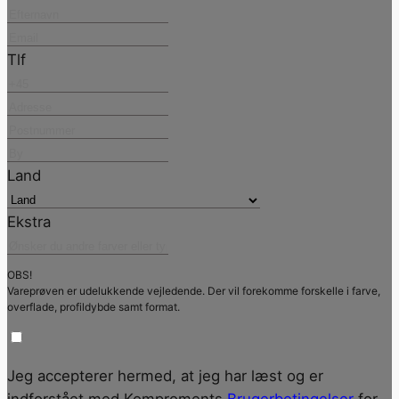
Tlf
Land
Ekstra
OBS!
Vareprøven er udelukkende vejledende. Der vil forekomme forskelle i farve,
overflade, profildybde samt format.
Jeg accepterer hermed, at jeg har læst og er
indforstået med Komproments
Brugerbetingelser
for