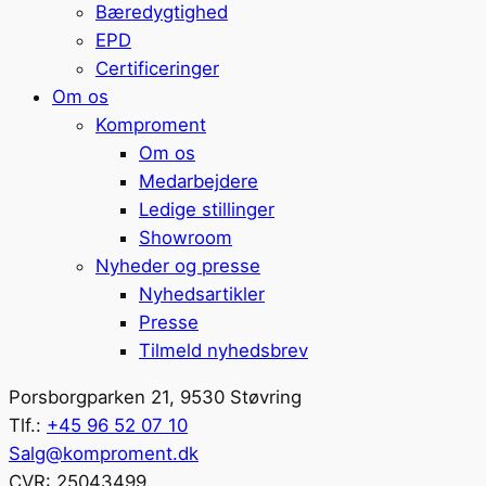
Bæredygtighed
EPD
Certificeringer
Om os
Komproment
Om os
Medarbejdere
Ledige stillinger
Showroom
Nyheder og presse
Nyhedsartikler
Presse
Tilmeld nyhedsbrev
Porsborgparken 21, 9530 Støvring
Tlf.:
+45 96 52 07 10
Salg@komproment.dk
CVR: 25043499