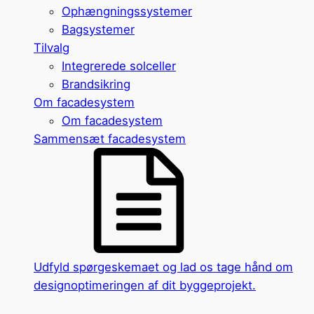
Ophængningssystemer
Bagsystemer
Tilvalg
Integrerede solceller
Brandsikring
Om facadesystem
Om facadesystem
Sammensæt facadesystem
Udfyld spørgeskemaet og lad os tage hånd om
designoptimeringen af dit byggeprojekt.