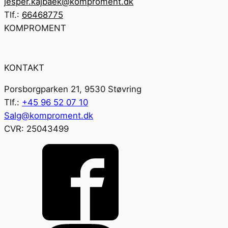
jesper.kajbaek@komproment.dk
Tlf.:
66468775
KOMPROMENT
KONTAKT
Porsborgparken 21, 9530 Støvring
Tlf.:
+45 96 52 07 10
Salg@komproment.dk
CVR: 25043499