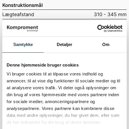
Konstruktionsmål
Lægteafstand
310 - 345 mm
Hængemål
Ca. 385 mm
Dækmål, længde
310 - 345 mm
Dækmål, bredde
208 mm
Samtykke
Detaljer
Om
Ydremål, længde
425 mm
Ydremål, bredde
270 mm
Denne hjemmeside bruger cookies
BESTIL EN GRATIS PRØVE
Vi bruger cookies til at tilpasse vores indhold og
Downloads
annoncer, til at vise dig funktioner til sociale medier og til
at analysere vores trafik. Vi deler også oplysninger om
din brug af vores hjemmeside med vores partnere inden
for sociale medier, annonceringspartnere og
analysepartnere. Vores partnere kan kombinere disse
data med andre oplysninger, du har givet dem, eller som
de har indsamlet fra din brug af deres tjenester.