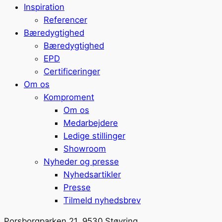
Inspiration
Referencer
Bæredygtighed
Bæredygtighed
EPD
Certificeringer
Om os
Komproment
Om os
Medarbejdere
Ledige stillinger
Showroom
Nyheder og presse
Nyhedsartikler
Presse
Tilmeld nyhedsbrev
Porsborgparken 21, 9530 Støvring