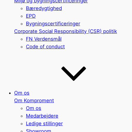
Miljø og bygningscertificeringer
Bæredygtighed
EPD
Bygningscertificeringer
Corporate Social Responsibility (CSR) politik
FN Verdensmål
Code of conduct
Om os
Om Komproment
Om os
Medarbejdere
Ledige stillinger
Showroom