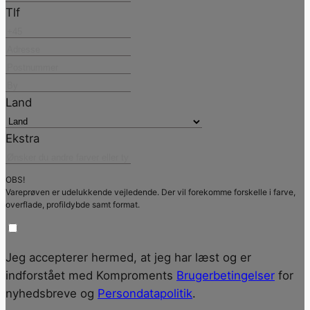
Tlf
Land
Ekstra
OBS!
Vareprøven er udelukkende vejledende. Der vil forekomme forskelle i farve,
overflade, profildybde samt format.
Jeg accepterer hermed, at jeg har læst og er
indforstået med Komproments
Brugerbetingelser
for
nyhedsbreve og
Persondatapolitik
.