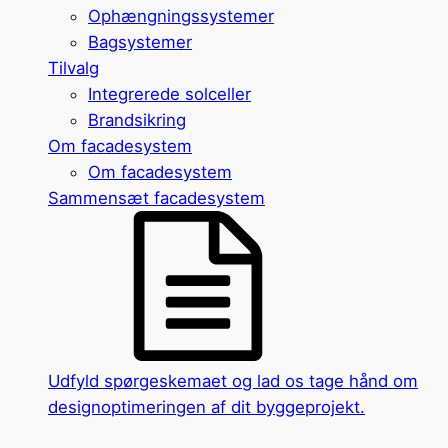
Ophængningssystemer
Bagsystemer
Tilvalg
Integrerede solceller
Brandsikring
Om facadesystem
Om facadesystem
Sammensæt facadesystem
Udfyld spørgeskemaet og lad os tage hånd om
designoptimeringen af dit byggeprojekt.