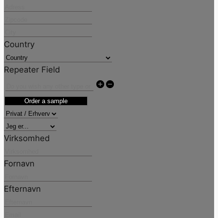
Country
Repeater Field
Order a sample
Virksomhed
Fornavn
Efternavn