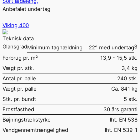
Sort ædeleng.
Anbefalet undertag
Viking 400
Teknisk data
Glansgrad
3
Minimum taghældning
22° med undertag
Forbrug pr. m²
13,9 - 15,5 stk.
Vægt pr. stk.
3,4 kg
Antal pr. palle
240 stk.
Vægt pr. palle
Ca. 841 kg
Stk. pr. bundt
5 stk.
Frostfasthed
30 års garanti
Bøjningstrækstyrke
Iht. EN 538
Vandgennemtrængelighed
Iht. EN 539-1