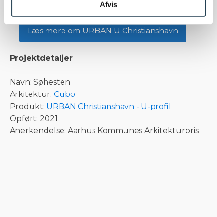
særdeles robuste og kræver intet
Afvis
vedligehold. Systemet er genanvendeligt.
Læs mere om URBAN U Christianshavn
Projektdetaljer
Navn: Søhesten
Arkitektur:
Cubo
Produkt:
URBAN Christianshavn - U-profil
Opført: 2021
Anerkendelse: Aarhus Kommunes Arkitekturpris