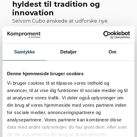
hyldest til tradition og
innovation
Selvom Cubo ønskede at udforske nye
materialer ud over traditionelle mursten, var
det afgørende, at valget forblev tro mod
teglets æstetik. URBAN
Christianshavn
beklædningstegl
leverer
Samtykke
Detaljer
Om
netop dette, ved at tilbyde en robust og
elegant løsning, der respekterer lerets
Denne hjemmeside bruger cookies
naturlighed og bidrager til en dynamisk
patinering over tid.
Vi bruger cookies til at tilpasse vores indhold og
annoncer, til at vise dig funktioner til sociale medier og til
Den æstetiske appel af URBAN
at analysere vores trafik. Vi deler også oplysninger om
Christianshavn er umiskendelig. Med en ru og
din brug af vores hjemmeside med vores partnere inden
for sociale medier, annonceringspartnere og
naturlig overflade, der interagerer med lys og
analysepartnere. Vores partnere kan kombinere disse
skygge, skaber det en levende facade, der
data med andre oplysninger, du har givet dem, eller som
tilfører Søhesten en skulpturel skønhed.
de har indsamlet fra din brug af deres tjenester.
Denne tegl, med sin unikke evne til at skabe