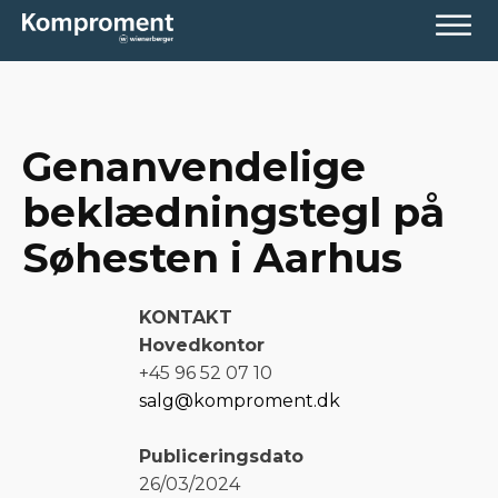
Genanvendelige
beklædningstegl på
Søhesten i Aarhus
KONTAKT
Hovedkontor
+45 96 52 07 10
salg@komproment.dk
Publiceringsdato
26/03/2024