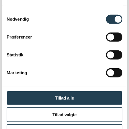
dynamiske visuelle effekter, har bidraget til,
at Søhesten har vundet Aarhus Kommunes
Samtykkevalg
Nødvendig
Arkitekturpris.
Søhesten er mere end blot et boligbyggeri;
Præferencer
med URBAN Christianshavn som sit valgte
skjold, står det som et fyrtårn for fremtidens
Statistik
arkitektur, hvor skønhed og ansvarlighed går
hånd i hånd.
Marketing
Tillad alle
URBAN U Christianshavn
URBAN beklædningstegl kan benyttes på
Tillad valgte
både tag og facade. Vores beklædningstegl
er fremstillet af 100 procent rent ler, er