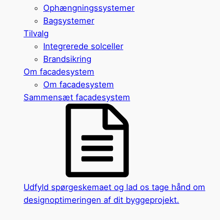
Ophængningssystemer
Bagsystemer
Tilvalg
Integrerede solceller
Brandsikring
Om facadesystem
Om facadesystem
Sammensæt facadesystem
Udfyld spørgeskemaet og lad os tage hånd om
designoptimeringen af dit byggeprojekt.