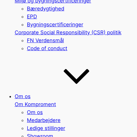
Miljø og bygningscertificeringer
Bæredygtighed
EPD
Bygningscertificeringer
Corporate Social Responsibility (CSR) politik
FN Verdensmål
Code of conduct
Om os
Om Komproment
Om os
Medarbejdere
Ledige stillinger
Showroom