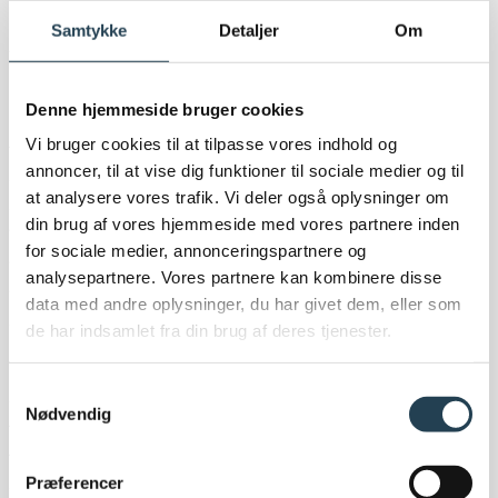
med en masse gode og lokale virksomheder fra
Samtykke
Detaljer
Om
Aalborg Kommune.
Denne hjemmeside bruger cookies
Fælles for virksomhederne er at de arbejder stenhårdt
Vi bruger cookies til at tilpasse vores indhold og
for at udbrede den grønne dagsorden igennem det
annoncer, til at vise dig funktioner til sociale medier og til
daglige arbejde, med fokus på bæredygtighed og
at analysere vores trafik. Vi deler også oplysninger om
cirkulær økonomi.
din brug af vores hjemmeside med vores partnere inden
Vi er stolte af at vi fik lov at blive den kommunale
for sociale medier, annonceringspartnere og
vinder af konkurrencen og glæder os nu til at møde
analysepartnere. Vores partnere kan kombinere disse
virksomhederne der har klaret sige igennem til finale
data med andre oplysninger, du har givet dem, eller som
eventet.
de har indsamlet fra din brug af deres tjenester.
I Komproment arbejder vi med bæredygtigt byggeri i
Samtykkevalg
øjenhøjde. Vi designer tag og facade til adskillelse og
Nødvendig
for os er det både produkterne og det økonomiske
fundament, som er bæredygtigt og så skal vore
Præferencer
designs skabe værdi og være innovative løsninger