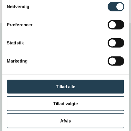
Samtykkevalg
Nødvendig
Præferencer
Statistik
MATSORT GLASERET
Datura
Marketing
Datura tagstenen er en helt igennem moderne
Tillad alle
og stilsikker tegltagsten. Farverne og den
smukke overflade er som skabt til moderne
arkitektur. Resultatet er et stilrent tag med
Tillad valgte
elegance og karakter. Datura tagstenen er
perfekt til de mindre tage og er en falstagsten,
Afvis
som er nem at oplægge.