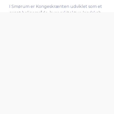
I Smørum er Kongeskrænten udviklet som et
grønt boligområde, hvor arkitektur, landskab
og systemtænkning går hånd i hånd. Med
Linea…
Læs mere