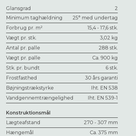
Glansgrad
2
Minimum taghældning
25° med undertag
Forbrug pr. m²
15,4 - 17,6 stk.
Vægt pr. stk.
3,02 kg
Antal pr. palle
288 stk.
Vægt pr. palle
Ca. 900 kg
Stk. pr. bundt
6 stk.
Frostfasthed
30 års garanti
Bøjningstrækstyrke
Iht. EN 538
Vandgennemtrængelighed
Iht. EN 539-1
Konstruktionsmål
Lægteafstand
270 - 307 mm
Hængemål
Ca. 375 mm