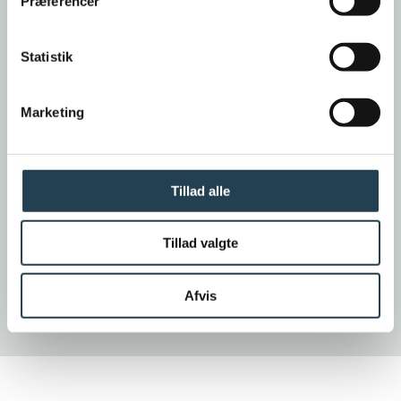
Præferencer
Statistik
SKIFER ENGOBERET
Datura
Marketing
Datura tagstenen er en helt igennem moderne
Tillad alle
og stilsikker tegltagsten. Farverne og den
smukke overflade er som skabt til moderne
arkitektur. Resultatet er et stilrent tag med
Tillad valgte
elegance og karakter. Datura tagstenen er
perfekt til de mindre tage og er en falstagsten,
Afvis
som er nem at oplægge.