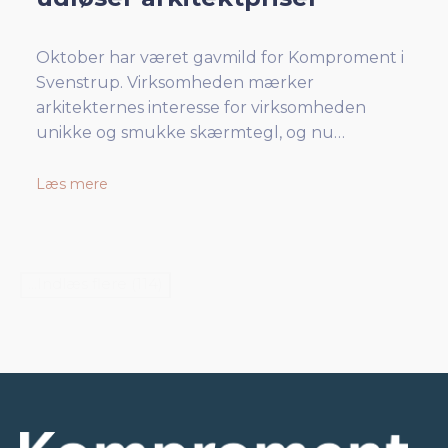
Oktober har været gavmild for Komproment i
Svenstrup. Virksomheden mærker
arkitekternes interesse for virksomheden
unikke og smukke skærmtegl, og nu…
Læs mere
...Indlæs flere (114)