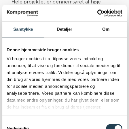
Hele projektet er gennemsyret af høje
standarder, hvor fleksible planløsninger
baner vejen for bedre boliger til forskellige
behov. Anna-Lena Elfving fortæller:
Samtykke
Detaljer
Om
– Gavlegårdarna har virkelig investeret i at
have en høj standard i hele projektet. En af
Denne hjemmeside bruger cookies
boligernes kvaliteter, som giver dem en vis
Vi bruger cookies til at tilpasse vores indhold og
robusthed er, at vi har designet små ekstra
annoncer, til at vise dig funktioner til sociale medier og til
værelser i hver lejlighed. De er ikke værelser i
at analysere vores trafik. Vi deler også oplysninger om
fuld størrelse, men de fungerer godt som
din brug af vores hjemmeside med vores partnere inden
hobbyværelse, kontor eller et mindre
for sociale medier, annonceringspartnere og
gæsteværelse. Det betyder, at en toværelses
analysepartnere. Vores partnere kan kombinere disse
bliver til treværelses og så videre. Dermed
data med andre oplysninger, du har givet dem, eller som
bliver lejlighederne mere fleksible, og de kan
de har indsamlet fra din brug af deres tjenester.
rumme forskellige familiesituationer samt
opfylde forskellige ønsker og behov.
Samtykkevalg
Nødvendig