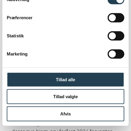
Hun fortsætter:
– Alle beboere har også adgang til blandt
Præferencer
andet et drivhus, et mødelokale og et
cykelværksted. Man har sørget for at aktivere
Statistik
og hjælpe beboerne med at kunne mødes og
finde et socialt samvær. Dette er også en
meget fin del af projektet; den omsorg, der
Marketing
vises til dem, der skal bo i lejlighederne.
Tillad alle
Tillad valgte
God service og et smukt
Afvis
resultat
I oktober flyttede de sidste beboere ind i