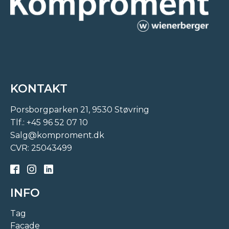
KONTAKT
Porsborgparken 21, 9530 Støvring
Tlf.:
+45 96 52 07 10
Salg@komproment.dk
CVR: 25043499
INFO
Tag
Facade