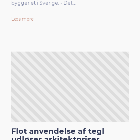
byggeriet i Sverige. - Det…
Læs mere
Flot anvendelse af tegl
udløser arkitektpriser