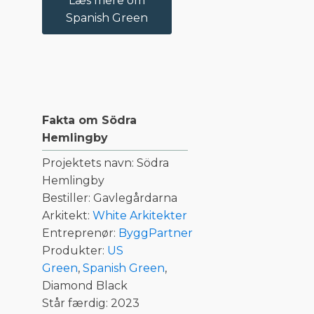
Læs mere om
Spanish Green
Fakta om Södra
Hemlingby
Projektets navn: Södra
Hemlingby
Bestiller: Gavlegårdarna
Arkitekt:
White Arkitekter
Entreprenør:
ByggPartner
Produkter:
US
Green
,
Spanish Green
,
Diamond Black
Står færdig: 2023