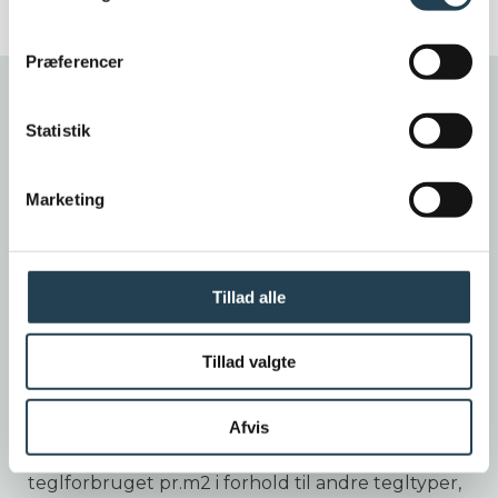
Præferencer
Forside
/
Facadesystem
/
Facadebeklædning
/
Statistik
NORDHAVN
Marketing
DOMUS
Tillad alle
Nordhavn DOMUS har en dyb sortbrun farve og
en ensartet børstet overflade, der bidrager med
en diskret stoflighed. DOMUS teglens slanke
Tillad valgte
profil, der giver et fint relief på facaden.
Afvis
Overlappet mellem rækkerne af tegl er kort, så
der vises en større teglflade, derfor reduceres
teglforbruget pr.m2 i forhold til andre tegltyper,